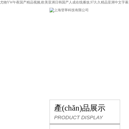
尤物YW午夜国产精品视频,欧美亚洲日韩国产人成在线播放,97久久精品亚洲中文字幕
網(wǎng)站首頁
關于我們
產(
產(chǎn)品展示
PRODUCT DISPLAY