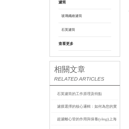
濾筒
玻璃纖維濾筒
石英濾筒
查看更多
相關文章
RELATED ARTICLES
石英濾筒的工作原理及特點
濾膜選擇的核心邏輯：如何為您的實
超濾離心管的作用與保養(yǎng)|上海
驗匹配恰當?shù)倪^濾方案