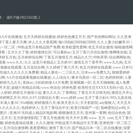
號：
滬ICP備19023362號-2
AA片在线播放
|
五月天婷婷在线播放
|
婷婷色色播五月天
|
国产色色网站网址
|
久久亚洲
婷丁香人妻天天爽
|
伊人久久大香蕉网
|
瀚〣BB妲BBB妲BBB
|
久久人妻少妇嫩草AV
|
站一区二区
|
99热这里只有精品国产免费
|
欧美欧盟性爱网
|
色五月综合激情
|
啪啪激情网
|
费看
|
五月久久丁香
|
婷婷激情社区
|
可以看的av
|
五月丁香六月综合激情
|
噜啊噜在线
|
五
婷婷五月色
|
五月婷婷综合网
|
丁香五月激情五月
|
精品久久穴
|
99热草草
|
综合网网欲色
|
观看
|
www.久久
|
久久 这里只有精品1
|
五月婷AV
|
激情五月丁香亭亭
|
www九九热
|
五月
品视频在线观看
|
五月花综合网
|
久久婷婷丁香六月天
|
色五月婷婷在线观看
|
www.日本91
|
性做久久久久久久免费看
|
精品人妻伦一二三区久久
|
日本www免费九九
|
狠狠爱婷婷
合网
|
AA片在线观看视频在线播放
|
人人综合久
|
啄木鸟黑丝一区二区
|
色婷婷婷婷
|
人妻
婷婷九九久久
|
美妞av
|
少妇的肉体AA片免费
|
亚洲视频一区
|
五月天啪啪啪
|
成人免费
月天堂
|
超碰只有精品在线
|
www.色综合
|
婷婷色爱
|
欧美性生交XXXXX无码小说
|
九九
伊人婷婷
|
婷婷五月激情小说
|
妻久久久久
|
丁香网站
|
丁香五月天日韩无码
|
激情五月开心
婷婷网五月天
|
99久久97
|
日韩综合大黄
|
www,婷婷,com
|
五月丁香少妇A
|
99九九热在线
丰满人妻AV
|
91n啪啪
|
婷婷激情六月
|
欧美天堂久久
|
天天射影院
|
ady狠狠入
|
天天五月
.久久久久久久
|
色婷婷伊人
|
五月丁香综合中文
|
欧美日韩国产一区
|
筱崎爱拍过av吗
|
久
情图片
|
亚洲AV无码成人精品区电影网
|
狠狠激情五月天
|
亚州第一黄网
|
色综合色色
|
国
玖五月天
|
五月婷激情影院
|
丁香五月色激情
|
性天天中文网
|
www. 五月. com
|
五月丁香六
频
|
婷婷色基地在线看
|
久久久激情
|
99热这里只有精品中文字幕
|
亚洲色情一区二区三
v
|
五月综合激情网
|
夜夜爱网站
|
激情丁香六月
|
国产精品日本一区二区在线播放
|
深爱