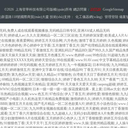
©2026 上海登寧科技有限公司版權(quán)所有 總訪問量：
235528
GoogleSitemap
新靈路118號國際商貿(mào)大廈 技術(shù)支持：
化工儀器網(wǎng)
管理登陸
備案
无码,免费人成在线观看视频播放,无码精品日韩专区,亚洲AⅤ成人精品无码
月天
|
婷婷成人av
|
久久久亚洲精品一区二区三区浴池
|
五月婷婷深深爱
|
欧美成人A片A
交在线播放
|
夜夜爱网站
|
婷婷五月天综合网
|
六月色色
|
激情丁香五月婷婷
|
久色视频
|
婷
|
六月色婷婷色
|
开心婷婷中文字慕
|
五月激情丁香五月
|
国产伦理精品高清在线观看网
操狠狠爱
|
99精品无码
|
丁香激情五月
|
亚洲乱码日产精品BD
|
国产99久久久国产精品免
天操天天操天天操天天操
|
激情五月色播五月
|
www.色婷婷.com
|
99色综合
|
91超碰九色
|
欧美猛交XXXXX无码
|
婷婷天堂综合
|
99在线观看
|
www.91AV.com
|
中文字幕精品在线
婷婷婷婷婷婷
|
99无码视频
|
色五月婷婷五月天
|
九一牛视频探花
|
日本99在线
|
九九99精
五月天
|
婷婷激情五月
|
亚洲中文字幕AV在线
|
综合精品99
|
丁香五月91
|
天天日夜夜高潮
|
版优势
|
第九色区av天堂
|
碰久久精品w
|
97狠狠色
|
台湾佬天天日丁香婷婷五月天
|
性综
色
|
69精品无码一区二区三区
|
狠狠综合久久
|
婷婷丁香色五月久久88
|
天天艹夜夜艹
|
五月
婷偷拍
|
九色视频这里只有精品
|
亚洲国产99
|
天天做天天爱天天摸
|
caopeng超碰
|
婷婷五
9WWW
|
综合性视频99
|
日本一级一级一级一级
|
探花搜索结果 - 黄上黄
|
日韩av大全
|
色
|
玖热精品综合视频
|
www.色五月
|
97色综合
|
伊人丁香五月
|
婷婷性爱
|
狠狠色狠狠
|
九九
亚洲国产小电影
|
久久机热这里只有精品免费视频
|
激情婷婷久久
|
婷婷六月视频
|
大战熟女
BBB
|
激情五月天在线
|
国产毛片精品一区二区色欲黄A片
|
婷婷五月小说色综合
|
www
婷视频一区二区三区
|
九九99男女视频在线观看
|
久久婷婷五月天蜜桃
|
婷婷五月丁香激
线观看
|
五月丁香六月激情综合在线
|
九九超碰人人
|
无码少妇高潮喷水A片免费
|
婷婷玖
公室少妇激情呻吟A片在线观看
|
五月婷婷开心色伊人
|
五月丁香狠狠爱
|
婷婷五月综合视
热
|
91狠狠色丁香
|
天天干天干
|
五月社区婷婷激情
|
www.久操
|
亚欧州精品视频
|
人人操A