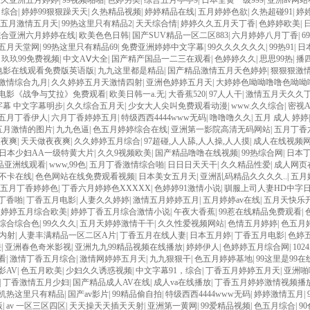
久久亚洲五月婷婷
|
99视频啪啪
|
色婷另类
|
综合五月亭亭9
|
日本全黄一级999
|
亚洲av网
月综合
|
婷婷99狠狠躁天天
|
久热精品视频
|
婷婷精品在线
|
五月婷婷色欲
|
久热超碰91
|
婷
五月激情五月天
|
99热这里只有精品2
|
天天综合情
|
婷婷久久五月天丁香
|
色婷婷欧美
|
综合亚洲六月婷婷在线
|
欧美色色日韩
|
国产SUV精品一区二区883
|
六月婷婷八月丁香
|
6
五月天堂网
|
99热这里只有精品69
|
免费亚洲婷婷中文字幕
|
99久久久久久久
|
99热91
|
日
|
玖玖99免费视频
|
中文AⅤ大全
|
国产精产国品一二三在观看
|
色婷婷久久
|
思思99热
|
播
电影在线观看免费版英语版
|
九九这里都是精品
|
国产精品激情五月天色婷婷
|
狠狠狠激
激情综合九月
|
久久婷婷五月天激情四射
|
亚洲色婷婷五月天
|
大婷婷色呦呦噜噜色呦呦
电影《战争与艾拉》免费观看
|
欧美日韩一a.无
|
大香蕉520
|
97人人干
|
激情五月天久久
字幕 中文字幕明步
|
久久综合五月天
|
少女大人尖叫免费观看动漫
|
www.久久综合
|
密视
五月丁香伊人
|
六月丁香婷婷五月
|
特级西西4444www无码
|
噜噜噜久久
|
五月 成人 婷婷
五月激情的图片
|
九九色逼
|
色五月婷婷综合在线
|
亚洲第一影院高清无码网站
|
五月丁香
夜夜爽
|
天天做夜夜爽
|
久久婷婷五月综合
|
97超碰,人人舔,人人操,人人摸
|
成人在线视频
日本少妇AA一级特黄大片
|
久久9视频欧美
|
国产精品噜噜在线视频
|
99热综合网
|
日本
品亚洲线观看
|
www,99色
|
五月丁香激情综合啪
|
日日日天天干
|
久久精品性爱
|
成人网页
不卡在线
|
色色网站在线免费观看视频
|
日本美女五月天
|
亚洲乱码精品久久久久..
|
五月
五月丁香婷婷色
|
丁香六月婷婷色XXXXX
|
色婷婷91激情小说
|
驯服上司人妻HD中字
丁香啪
|
丁香五月电影
|
人妻久久婷婷
|
激情五月婷婷五月
|
五月婷婷av在线
|
五月天快乐
久婷婷五月综合欧美
|
婷婷丁香五月综合激情小说
|
午夜大香蕉
|
99惹在线精品免费观看
|
综合综合色
|
99久久久
|
五月天婷婷激情干干
|
久久性爱视频网站
|
色情五月婷婷
|
色五月
 内射
|
人妻丰满精品一区二区A片
|
丁香五月在线人妻
|
日本五月婷
|
丁香五月电影
|
色婷
接
|
亚洲春色奇米影视
|
亚洲九九99精品视频在线播放
|
婷婷伊人
|
色婷婷五月综合网
|
102
看
|
激情丁香五月综合
|
激情网婷婷五月天
|
九九狠狠干
|
色五月婷婷基地
|
99这里是99
影AV
|
色五月欧美
|
少妇久久诱惑视频
|
中文字幕91，综合
|
丁香五月婷婷五月天
|
亚洲啪
|
丁香激情五月少妇
|
国产精品成人AV在线
|
成人va在线播放
|
丁香五月婷婷激情视频播
机热这里只有精品
|
国产av影片
|
99精品偷自拍
|
特级西西4444www无码
|
婷婷激情五月
|
版
|
av 一区三区四区
|
天天操天天插天天射
|
亚洲第一黄网
|
99爱精品视频
|
色五月综合
|
9