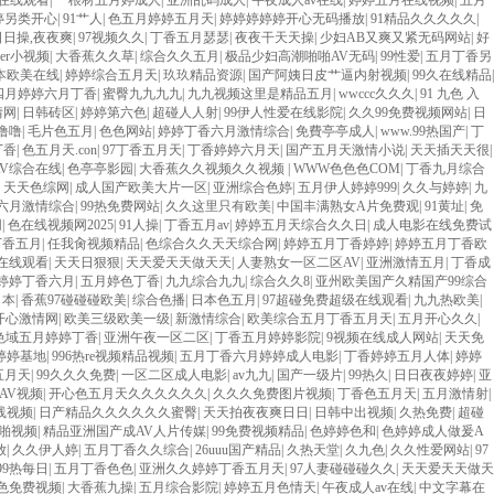
站在线观看
|
一根材五月婷成人
|
亚洲乱码成人
|
午夜成人av在线
|
婷婷五月在线视频
|
五月
婷另类开心
|
91艹人
|
色五月婷婷五月天
|
婷婷婷婷婷开心无码播放
|
91精品久久久久久
|
日日操,夜夜爽
|
97视频久久
|
丁香五月瑟瑟
|
夜夜干天天操
|
少妇AB又爽又紧无码网站
|
好
9er小视频
|
大香蕉久久草
|
综合久久五月
|
极品少妇高潮啪啪AV无码
|
99性爱
|
五月丁香另
本欧美在线
|
婷婷综合五月天
|
玖玖精品资源
|
国产阿姨日皮艹逼内射视频
|
99久在线精品
|
四月婷婷六月丁香
|
蜜臀九九九九
|
九九视频这里是精品五月
|
wwccc久久久
|
91 九色 入
情网
|
日韩砖区
|
婷婷第六色
|
超碰人人射
|
99伊人性爱在线影院
|
久久99免费视频网站
|
日
噜噜
|
毛片色五月
|
色色网站
|
婷婷丁香六月激情综合
|
免費亭亭成人
|
www.99热国产
|
丁
丁香
|
色五月天.con
|
97丁香五月天
|
丁香婷婷六月天
|
国产五月天激情小说
|
天天插天天很
|
AV综合在线
|
色亭亭影园
|
大香蕉久久视频久久视频
|
WWW色色色COM
|
丁香九月综合
|
天天色综网
|
成人国产欧美大片一区
|
亚洲综合色婷
|
五月伊人婷婷999
|
久久与婷婷
|
九
六月激情综合
|
99热免费网站
|
久久这里只有欧美
|
中国丰满熟女A片免费观
|
91黄址
|
免
网
|
色在线视频网2025
|
91人操
|
丁香五月av
|
婷婷五月天综合久久日
|
成人电影在线免费试
丁香五月
|
任我肏视频精品
|
色综合久久天天综合网
|
婷婷五月丁香婷婷
|
婷婷五月丁香欧
在线观看
|
天天日狠狠
|
天天爱天天做天天
|
人妻熟女一区二区AV
|
亚洲激情五月
|
丁香成
婷婷丁香六月
|
五月婷色丁香
|
九九综合九九
|
综合久久8
|
亚州欧美国产久精国产99综合
日本
|
香蕉97碰碰碰欧美
|
综合色播
|
日本色五月
|
97超碰免费超级在线观看
|
九九热欧美
|
开心激情网
|
欧美三级欧美一级
|
新激情综合
|
欧美综合五月丁香五月天
|
五月开心久久
|
色域五月婷婷丁香
|
亚洲午夜一区二区
|
丁香五月婷婷影院
|
9视频在线成人网站
|
天天免
婷婷基地
|
996热re视频精品视频
|
五月丁香六月婷婷成人电影
|
丁香婷婷五月人体
|
婷婷
五月天
|
99久久久免费
|
一区二区成人电影
|
av九九
|
国产一级片
|
99热久
|
日日夜夜婷婷
|
亚
4AV视频
|
开心色五月天久久久久久久
|
久久久免费图片视频
|
丁香色五月天
|
五月激情射
|
在线视频
|
日产精品久久久久久久蜜臀
|
天天拍夜夜爽日日
|
日韩中出视频
|
久热免费
|
超碰
啪视频
|
精品亚洲国产成AV人片传媒
|
99免费视频精品
|
色婷婷色和
|
色婷婷成人做爰A
放
|
久久伊人婷
|
五月丁香久久综合
|
26uuu国产精品
|
久热天堂
|
久九色
|
久久性爱网站
|
97
99热每日
|
五月丁香色色
|
亚洲久久婷婷丁香五月天
|
97人妻碰碰碰久久
|
天天爱天天做天
0色免费视频
|
大香蕉九操
|
五月综合影院
|
婷婷五月色情天
|
午夜成人av在线
|
中文字幕在