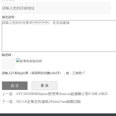
補充說明：
驗證碼：
請輸入計算結(jié)果（填寫阿拉伯數(shù)字），如：三加四=7
上一篇：
UFC501096Millipore密理博Amicon超濾離心管0.5ML10KD
下一篇：
NO.5A定量定性濾紙185mm7um細菌試驗