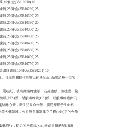
10個/盒(35810250) 10
筒,25個/盒(35810280) 25
筒,25個/盒(35810300) 25
筒,25個/盒(35810330) 25
筒,25個/盒(35810350) 25
筒,25個/盒(35810400) 25
筒,25個/盒(35810450) 25
筒,25個/盒(35810530) 25
筒,25個/盒(35810600) 25
筒,25個/盒(35810750) 25
石英纖維濾筒,10個/盒(35820251) 10
)量、可靠性和操作性突出的產(chǎn)品帶給每一位客
，玻璃微纖維濾紙；石英濾膜，無機膜，聚
膜,聚醚砜(PES)膜，醋酸纖維素(CA)膜，硝酸纖維素(NC)
s打孔器，超濾離心管，新生兒采血卡等。廣泛應用于生命科
(jiān)測等各個領域，公司與各廠家建立了穩(wěn)定的合作
礪前行，助力客戶實現(xiàn)更高更快的發(fā)展