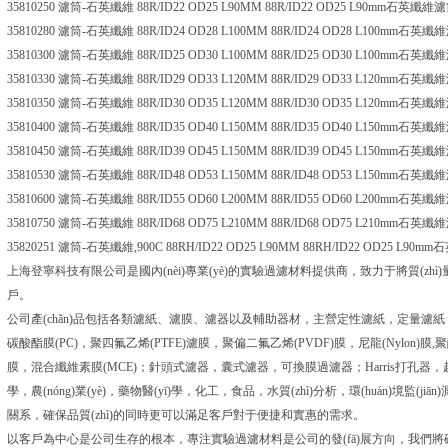
35810250 濾筒-石英纖維 88R/ID22 OD25 L90MM 88R/ID22 OD25 L90mm石英纖維濾筒,
35810280 濾筒-石英纖維 88R/ID24 OD28 L100MM 88R/ID24 OD28 L100mm石英纖維濾
35810300 濾筒-石英纖維 88R/ID25 OD30 L100MM 88R/ID25 OD30 L100mm石英纖維濾
35810330 濾筒-石英纖維 88R/ID29 OD33 L120MM 88R/ID29 OD33 L120mm石英纖維濾
35810350 濾筒-石英纖維 88R/ID30 OD35 L120MM 88R/ID30 OD35 L120mm石英纖維濾
35810400 濾筒-石英纖維 88R/ID35 OD40 L150MM 88R/ID35 OD40 L150mm石英纖維濾
35810450 濾筒-石英纖維 88R/ID39 OD45 L150MM 88R/ID39 OD45 L150mm石英纖維濾
35810530 濾筒-石英纖維 88R/ID48 OD53 L150MM 88R/ID48 OD53 L150mm石英纖維濾
35810600 濾筒-石英纖維 88R/ID55 OD60 L200MM 88R/ID55 OD60 L200mm石英纖維濾
35810750 濾筒-石英纖維 88R/ID68 OD75 L210MM 88R/ID68 OD75 L210mm石英纖維濾
35820251 濾筒-石英纖維,900C 88RH/ID22 OD25 L90MM 88RH/ID22 OD25 L90mm
上海登寧科技有限公司是國內(nèi)專業(yè)的實驗過濾材料提供商，致力于將質(zhì
戶。
公司產(chǎn)品包括各類濾紙、濾膜、濾器以及輔助器材，主營定性濾紙，定量濾紙，層析紙
碳酸酯膜(PC)，聚四氟乙烯(PTFE)濾膜，聚偏二氟乙烯(PVDF)膜，尼龍(Nylon)
膜，混合纖維素膜(MCE)；針頭式濾器，囊式濾器，可換膜過濾器；Harri
學，農(nóng)業(yè)，藥物醫(yī)學，化工，食品，水質(zhì)分析，環(huán)境監
關系，確保品質(zhì)的同時更可以滿足客戶對于便捷和實惠的需求。
以客戶為中心是公司生存的根本，專注實驗過濾材料是公司的發(fā)展方向，我們將砥