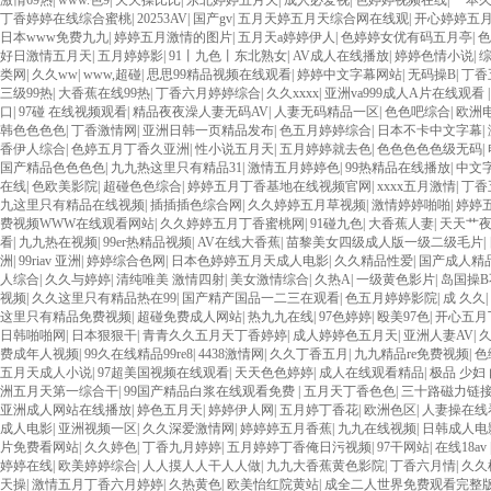
激情69热
|
www.色9
|
天天操比比
|
东北婷婷五月天
|
成人必爱视
|
色婷婷视频在线
|
一本
丁香婷婷在线综合蜜桃
|
20253AV
|
国产gv
|
五月天婷五月天综合网在线观
|
开心婷婷五
日本www免费九九
|
婷婷五月激情的图片
|
五月天a婷婷伊人
|
色婷婷女优有码五月亭
|
色
好日激情五月天
|
五月婷婷影
|
91丨九色丨东北熟女
|
AV成人在线播放
|
婷婷色情小说
|
类网
|
久久ww
|
www,超碰
|
思思99精品视频在线观看
|
婷婷中文字幕网站
|
无码操B
|
丁香
三级99热
|
大香蕉在线99热
|
丁香六月婷婷综合
|
久久xxxx
|
亚洲va999成人A片在线观看
口
|
97碰 在线视频观看
|
精品夜夜澡人妻无码AV
|
人妻无码精品一区
|
色色吧综合
|
欧洲
韩色色色色
|
丁香激情网
|
亚洲日韩一页精品发布
|
色五月婷婷综合
|
日本不卡中文字幕
|
香伊人综合
|
色婷五月丁香久亚洲
|
性小说五月天
|
五月婷婷就去色
|
色色色色色级无码
|
国产精品色色色色
|
九九热这里只有精品31
|
激情五月婷婷色
|
99热精品在线播放
|
中文
在线
|
色欧美影院
|
超碰色色综合
|
婷婷五月丁香基地在线视频官网
|
xxxx五月激情
|
丁香
九这里只有精品在线视频
|
插插插色综合网
|
久久婷婷五月草视频
|
激情婷婷啪啪
|
婷婷
费视频WWW在线观看网站
|
久久婷婷五月丁香蜜桃网
|
91碰九色
|
大香蕉人妻
|
天天艹
看
|
九九热在视频
|
99er热精品视频
|
AV在线大香蕉
|
苗黎美女四级成人版一级二级毛片
|
洲
|
99riav 亚洲
|
婷婷综合色网
|
日本色婷婷五月天成人电影
|
久久精品性爱
|
国产成人精
人综合
|
久久与婷婷
|
清纯唯美 激情四射
|
美女激情综合
|
久热A
|
一级黄色影片
|
岛国操B
视频
|
久久这里只有精品热在99
|
国产精产国品一二三在观看
|
色五月婷婷影院
|
成 久久
|
这里只有精品免费视频
|
超碰免费成人网站
|
热九九在线
|
97色婷婷
|
殴美97色
|
开心五月
日韩啪啪网
|
日本狠狠干
|
青青久久五月天丁香婷婷
|
成人婷婷色五月天
|
亚洲人妻AV
|
费成年人视频
|
99久在线精品99re8
|
4438激情网
|
久久丁香五月
|
九九精品re免费视频
|
色
五月天成人小说
|
97超美国视频在线观看
|
天天色色婷婷
|
成人在线观看精品
|
极品 少妇
洲五月天第一综合干
|
99国产精品白浆在线观看免费
|
五月天丁香色色
|
三十路磁力链
亚洲成人网站在线播放
|
婷色五月天
|
婷婷伊人网
|
五月婷丁香花
|
欧洲色区
|
人妻操在线
成人电影
|
亚洲视频一区
|
久久深爱激情网
|
婷婷婷五月香蕉
|
九九在线视频
|
日韩成人电
片免费看网站
|
久久婷色
|
丁香九月婷婷
|
五月婷婷丁香俺日污视频
|
97干网站
|
在线18av
婷婷在线
|
欧美婷婷综合
|
人人摸人人干人人做
|
九九大香蕉黄色影院
|
丁香六月情
|
久久
天操
|
激情五月丁香六月婷婷
|
久热黄色
|
欧美怡红院黄站
|
成全二人世界免费观看完整