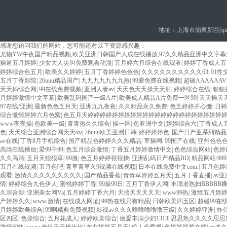
地址：上海市浦東新區(qū)
感谢您访问我们的网站，您可能还对以下资源感兴趣：
尤物YW午夜国产精品视频,欧美亚洲日韩国产人成在线播放,97久久精品亚洲中文字幕
操逼五月婷婷
|
少女大人尖叫免费观看动漫
|
五月婷六月综合在线观看
|
婷婷丁香成人五
婷婷综合色五月
|
欧美久久婷婷
|
五月丁香婷婷色色色
|
久久久久久久久久久久63
|
91性
五月丁香影院
|
26uuu精品国产
|
九九九九九九九热
|
99爱免费在线视频
|
超碰AAAAAAV
天天揷综合网
|
99在线免费视频
|
亚洲人妻av
|
天天色天天操天天射
|
婷婷综合在线
|
狠狠
月婷婷激情中文字幕
|
欧美乱码国产一级A片
|
欧美成人精品A片免费一区99
|
天天操天
97在线/亚洲
|
最新色色五月天
|
亚洲九九夜夜
|
久久精品永久免费
|
色五婷婷开心缴
|
日韩
综合激情婷婷六月色窝
|
色五月天婷婷婷婷婷婷婷婷婷婷婷婷婷婷婷婷婷婷婷婷婷婷
www夜夜操
|
色欧美一级
|
青青热久久综合
|
操一区
|
色亚洲中文
|
婷婷综合六
|
丁香成人
色
|
天天综合亚洲综合网天天αⅴ
|
26uuu欧美亚洲日韩
|
婷婷婷婷色
|
国产日产亚系列精品
av在线
|
丁香8月手机综合
|
国产精品色婷婷久久久精品
|
草操网
|
99国产在线
|
亚州色色
高清在线播放
|
爱99干99
|
色五月综合激情
|
丁香五月婷婷激情中文
|
色色综合网站
|
色婷
久久高清
|
五月天狠狠草
|
99激
|
色五月婷婷很很操
|
亚洲乱码日产精品BD
|
精品网站:99
五月在线视频
|
五月色吧
|
青草青草久9视频在线视频
|
日本在线免费中文com.
|
五月色婷
观看
|
激情久久久久久久久久久
|
国产精品香蕉
|
青青草婷婷五月天
|
五月丁香直播
|
av
情
|
婷婷综合九色伊人
|
蜜桃婷婷丁香
|
99燥99日
|
五月丁香伊人网
|
丰满老熟妇BBBBB搡
久宗合影
|
亚洲美女网Va
|
五月婷婷丁香六月
|
天搞天天天天天
|
www99热
|
激情五月婷
产婷婷久久
|
www.激情
|
在线成人网址
|
99热在线只有精品
|
日韩欧美四五区
|
超碰99在
月婷婷欧美综合
|
99啊精典免费视频
|
影视av久久久噜噜噜噜噜三级
|
久久婷婷亚洲
|
办
区四区
|
色操综合
|
五月花成人
|
婷婷欧美综合
|
做爰丰满少妇1313
|
思思热久久久久思思