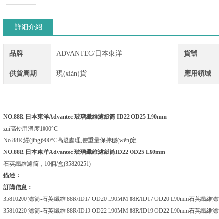
詳細介紹
品牌
ADVANTEC/日本東洋
貨號
供貨周期
現(xiàn)貨
應用領域
NO.88R
日本東洋Advantec 玻璃纖維濾紙筒
ID22 OD25 L90mm
zui高使用溫度1000°C
No.88R 經(jīng)900°C高溫處理,使重量保持穩(wěn)定
NO.88R
日本東洋Advantec 玻璃纖維濾紙筒
ID22 OD25 L90mm
石英纖維濾筒，10個/盒(35820251)
描述：
訂購信息：
35810200 濾筒-石英纖維 88R/ID17 OD20 L90MM 88R/ID17 OD20 L90mm石英纖維濾筒,
35810220 濾筒-石英纖維 88R/ID19 OD22 L90MM 88R/ID19 OD22 L90mm石英纖維濾筒,