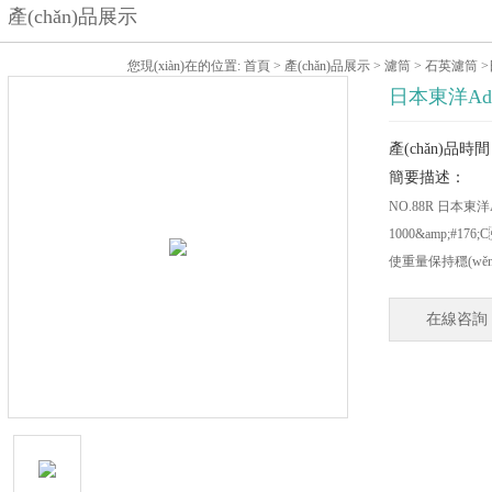
產(chǎn)品展示
您現(xiàn)在的位置:
首頁
>
產(chǎn)品展示
>
濾筒
>
石英濾筒
>
日本東洋Ad
產(chǎn)品時間：
簡要描述：
NO.88R 日本東
1000&amp;#176
使重量保持穩(wěn
在線咨詢