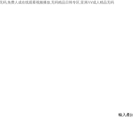
无码,免费人成在线观看视频播放,无码精品日韩专区,亚洲AⅤ成人精品无码
chǎn)品展示
行業(yè)資訊
技術(shù)支持
在線商店