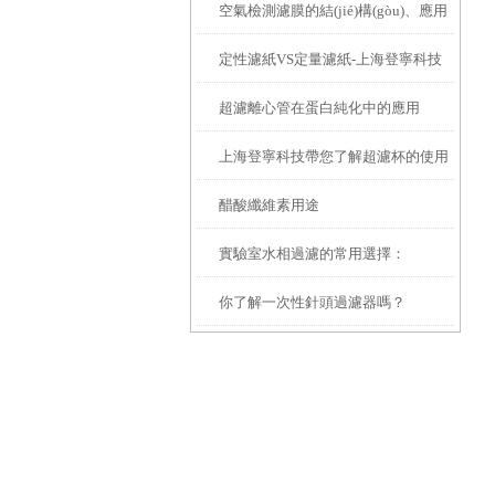
空氣檢測濾膜的結(jié)構(gòu)、應用
登寧
定性濾紙VS定量濾紙-上海登寧科技
及維護
超濾離心管在蛋白純化中的應用
有限公司
上海登寧科技帶您了解超濾杯的使用
醋酸纖維素用途
方法
實驗室水相過濾的常用選擇：
你了解一次性針頭過濾器嗎？
Whatman 混合纖維素酯膜的性能與應
用解析